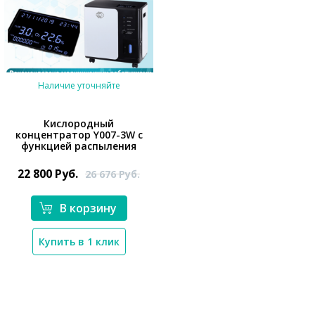
Наличие уточняйте
Кислородный
концентратор Y007-3W с
функцией распыления
*}
22 800
Руб.
26 676
Руб.
В корзину
Купить в 1 клик