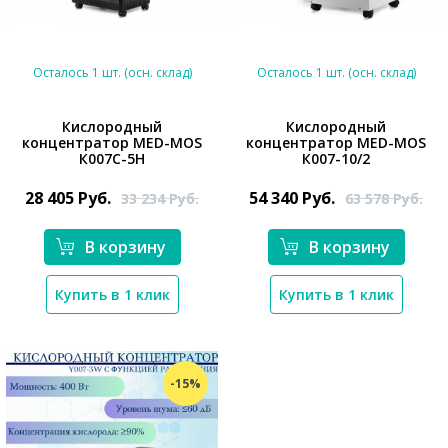
Осталось 1 шт. (осн. склад)
Осталось 1 шт. (осн. склад)
Кислородный
Кислородный
концентратор MED-MOS
концентратор MED-MOS
*}
*}
К007С-5Н
К007-10/2
28 405
Руб.
54 340
Руб.
33 234
Руб.
63 578
Руб.
В корзину
В корзину
Купить в 1 клик
Купить в 1 клик
-15%