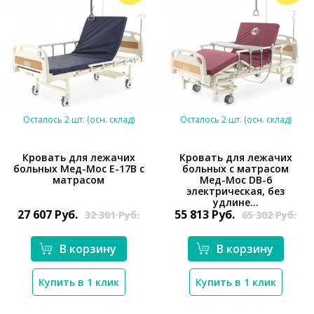
Осталось 2 шт. (осн. склад)
Осталось 2 шт. (осн. склад)
Кровать для лежачих
Кровать для лежачих
больных Мед-Мос Е-17В с
больных с матрасом
матрасом
Мед-Мос DB-6
*}
*}
электрическая, без
удлине...
27 607
Руб.
55 813
Руб.
32 301
Руб.
65 302
Руб.
В корзину
В корзину
Купить в 1 клик
Купить в 1 клик