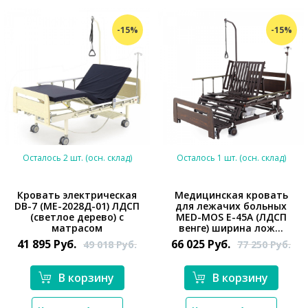
-15%
-15%
Осталось 2 шт. (осн. склад)
Осталось 1 шт. (осн. склад)
Кровать электрическая
Медицинская кровать
DB-7 (МЕ-2028Д-01) ЛДСП
для лежачих больных
(светлое дерево) с
MED-MOS E-45A (ЛДСП
*}
*}
матрасом
венге) ширина лож...
41 895
Руб.
66 025
Руб.
49 018
Руб.
77 250
Руб.
В корзину
В корзину