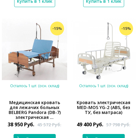
Купить в 1 клик
Купить в 1 клик
-15%
-15%
Осталось 1 шт. (осн. склад)
Осталось 1 шт. (осн. склад)
Медицинская кровать
Кровать электрическая
для лежачих больных
MED-MOS YG-2 (ABS, без
*}
BELBERG Pandora (DB-7)
ТУ, без матраса)
*}
электрическая ...
38 950
Руб.
49 400
Руб.
45 572
Руб.
57 798
Руб.