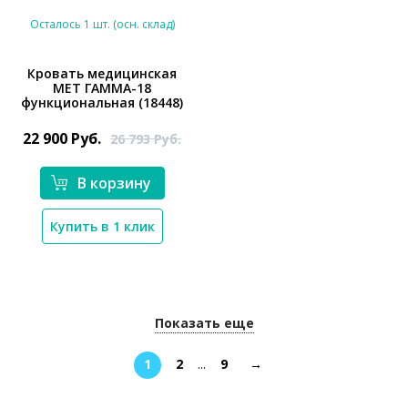
Осталось 1 шт. (осн. склад)
Кровать медицинская
МЕТ ГАММА-18
*}
функциональная (18448)
22 900
Руб.
26 793
Руб.
В корзину
Купить в 1 клик
Показать еще
1
2
...
9
→