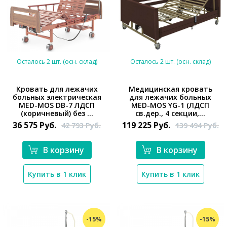
Осталось 2 шт. (осн. склад)
Осталось 2 шт. (осн. склад)
Кровать для лежачих
Медицинская кровать
больных электрическая
для лежачих больных
MED-MOS DB-7 ЛДСП
MED-MOS YG-1 (ЛДСП
*}
*}
(коричневый) без ...
св.дер., 4 секции,...
36 575
Руб.
119 225
Руб.
42 793
Руб.
139 494
Руб.
В корзину
В корзину
Купить в 1 клик
Купить в 1 клик
-15%
-15%