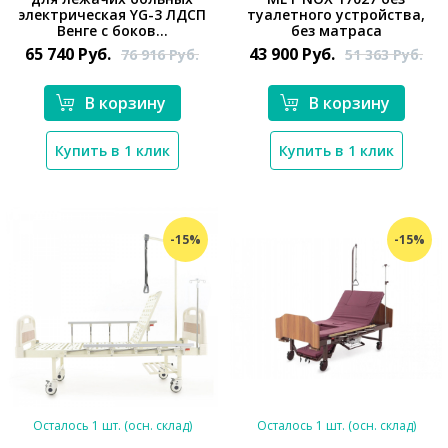
электрическая YG-3 ЛДСП
туалетного устройства,
*}
Венге с боков...
без матраса
*}
65 740
Руб.
43 900
Руб.
76 916
Руб.
51 363
Руб.
В корзину
В корзину
Купить в 1 клик
Купить в 1 клик
-15%
-15%
Осталось 1 шт. (осн. склад)
Осталось 1 шт. (осн. склад)