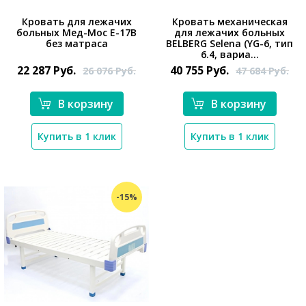
Кровать для лежачих
Кровать механическая
больных Мед-Мос Е-17В
для лежачих больных
*}
без матраса
BELBERG Selena (YG-6, тип
*}
6.4, вариа...
22 287
Руб.
40 755
Руб.
26 076
Руб.
47 684
Руб.
В корзину
В корзину
Купить в 1 клик
Купить в 1 клик
-15%