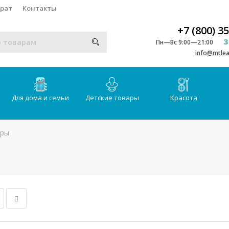
врат
Контакты
+7 (800) 3
З
Пн—Вс 9:00—21:00
info@mtlea
Для дома и семьи
Детские товары
Красота
еры