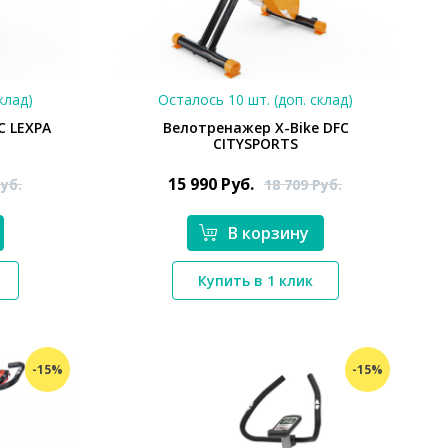
клад)
Осталось 10 шт. (доп. склад)
C LEXPA
Велотренажер X-Bike DFC
CITYSPORTS
15 990
Руб.
уб.
18 709
Руб.
В корзину
*}
Купить в 1 клик
-15%
-15%