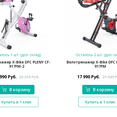
лось 1 шт. (доп. склад)
Осталось 2 шт. (доп. с
ажер X-Bike DFC PLENY CF-
Велотренажер X-Bike DFC 
917FM-2
917FM
 990
Руб.
17 990
Руб.
22 219
Руб.
21 049
Р
В корзину
В корзину
*}
*}
Купить в 1 клик
Купить в 1 клик