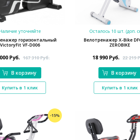
Наличие уточняйте
Осталось 10 шт. (доп. с
енажер горизонтальный
Велотренажер X-Bike DF
VictoryFit VF-D006
ZEROBIKE
 000
Руб.
18 990
Руб.
167 310
Руб.
22 219
Р
В корзину
В корзину
*}
*}
Купить в 1 клик
Купить в 1 клик
-15%