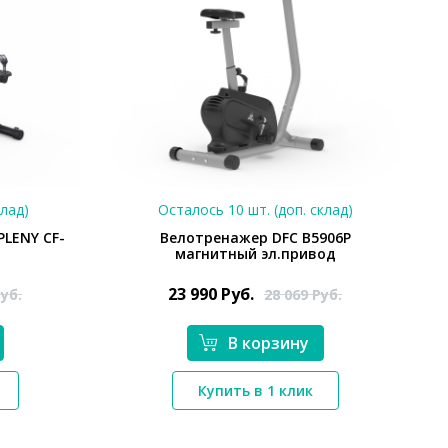
клад)
Осталось 10 шт. (доп. склад)
PLENY CF-
Велотренажер DFC B5906P
магнитный эл.привод
23 990
Руб.
уб.
28 069
Руб.
В корзину
*}
Купить в 1 клик