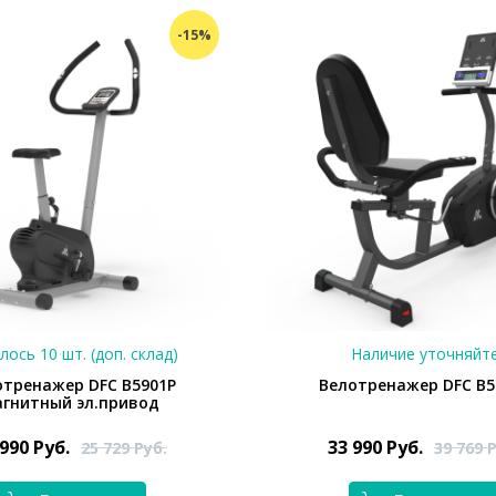
-15%
лось 10 шт. (доп. склад)
Наличие уточняйт
отренажер DFC B5901P
Велотренажер DFC B5
агнитный эл.привод
 990
Руб.
33 990
Руб.
25 729
Руб.
39 769
Р