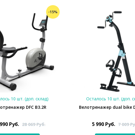
-15%
лось 10 шт. (доп. склад)
Осталось 10 шт. (доп. с
отренажер DFC B3.2R
Велотренажер dual bike 
 990
Руб.
5 990
Руб.
28 069
Руб.
7 009
Ру