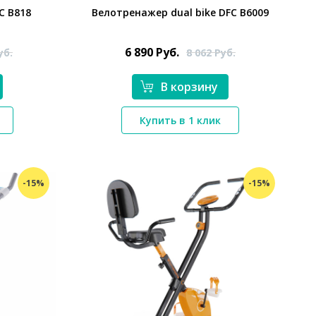
C B818
Велотренажер dual bike DFC B6009
6 890
Руб.
уб.
8 062
Руб.
В корзину
*}
Купить в 1 клик
-15%
-15%