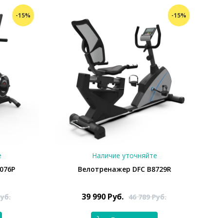
-15%
-15%
е
Наличие уточняйте
076P
Велотренажер DFC В8729R
39 990
Руб.
уб.
46 789
Руб.