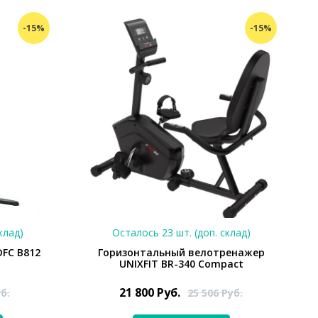
-15%
-15%
клад)
Осталось 23 шт. (доп. склад)
DFC B812
Горизонтальный велотренажер
UNIXFIT BR-340 Compact
21 800
Руб.
б.
25 506
Руб.