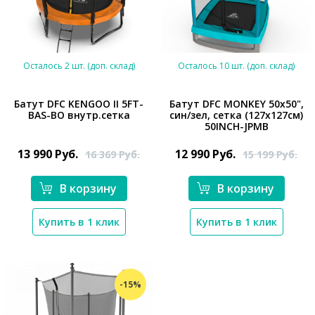
Осталось 2 шт. (доп. склад)
Осталось 10 шт. (доп. склад)
Батут DFC KENGOO II 5FT-
Батут DFC MONKEY 50х50",
BAS-BO внутр.сетка
син/зел, сетка (127х127см)
50INCH-JPMB
*}
*}
13 990
Руб.
12 990
Руб.
16 369
Руб.
15 199
Руб.
В корзину
В корзину
Купить в 1 клик
Купить в 1 клик
-15%