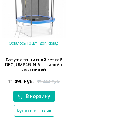
Осталось 10 шт. (доп. склад)
Батут с защитной сеткой
DFC JUMP4FUN 6 ft синий с
лестницей
*}
11 490
Руб.
13 444
Руб.
В корзину
Купить в 1 клик