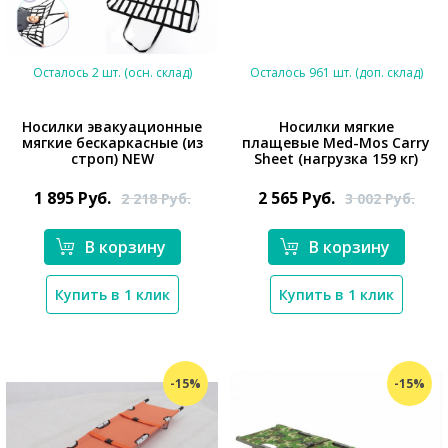
Осталось 2 шт. (осн. склад)
Осталось 961 шт. (доп. склад)
Носилки эвакуационные
Носилки мягкие
мягкие бескаркасные (из
плащевые Med-Mos Carry
*}
строп) NEW
Sheet (нагрузка 159 кг)
*}
1 895
Руб.
2 565
Руб.
2 218
Руб.
3 002
Руб.
В корзину
В корзину
Купить в 1 клик
Купить в 1 клик
-15%
-15%