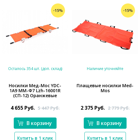
-15%
-15%
Осталось 354 шт. (доп. склад)
Наличие уточняйте
Носилки Мед-Мос YDC-
Плащевые носилки Med-
1A9 ММ-Ф7 Lzh-16001R
Mos
*}
*}
(СП-12) Оранжевые
4 655
Руб.
2 375
Руб.
5 447
Руб.
2 779
Руб.
В корзину
В корзину
Купить в 1 клик
Купить в 1 клик