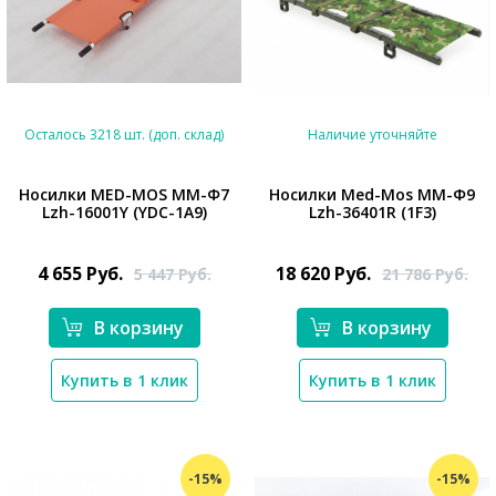
Осталось 3218 шт. (доп. склад)
Наличие уточняйте
Носилки MED-MOS ММ-Ф7
Носилки Med-Mos ММ-Ф9
Lzh-16001Y (YDC-1A9)
Lzh-36401R (1F3)
*}
*}
4 655
Руб.
18 620
Руб.
5 447
Руб.
21 786
Руб.
В корзину
В корзину
Купить в 1 клик
Купить в 1 клик
-15%
-15%