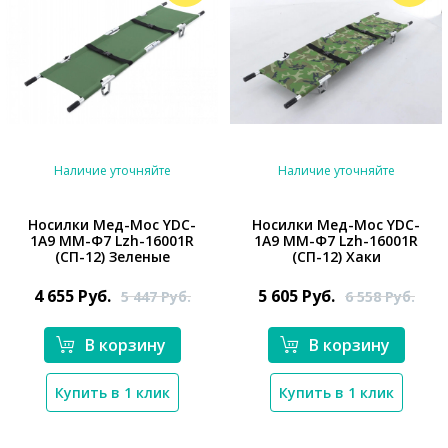
Наличие уточняйте
Наличие уточняйте
Носилки Мед-Мос YDC-
Носилки Мед-Мос YDC-
1A9 ММ-Ф7 Lzh-16001R
1A9 ММ-Ф7 Lzh-16001R
*}
*}
(СП-12) Зеленые
(СП-12) Хаки
4 655
Руб.
5 605
Руб.
5 447
Руб.
6 558
Руб.
В корзину
В корзину
Купить в 1 клик
Купить в 1 клик