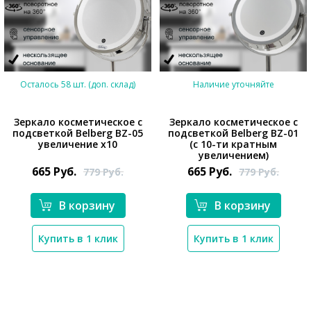
Осталось 58 шт. (доп. склад)
Наличие уточняйте
Зеркало косметическое с
Зеркало косметическое с
подсветкой Belberg BZ-05
подсветкой Belberg BZ-01
увеличение х10
(с 10-ти кратным
увеличением)
665
Руб.
665
Руб.
779
Руб.
779
Руб.
*}
*}
В корзину
В корзину
Купить в 1 клик
Купить в 1 клик